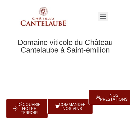
Domaine viticole du Château
Cantelaube à Saint-émilion
Le
La
Oenotour
Domaine
Boutique
NOS
PRESTATIONS
DÉCOUVRIR
COMMANDER
NOTRE
NOS VINS
TERROIR